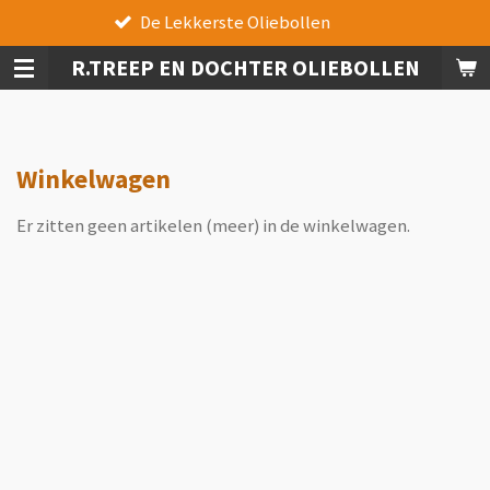
De Lekkerste Oliebollen
Te
Ga
direct
R.TREEP EN DOCHTER OLIEBOLLEN
naar
de
hoofdinhoud
Winkelwagen
Er zitten geen artikelen (meer) in de winkelwagen.